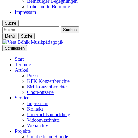
Bernburger Begegnungen
Loheland in Bernburg
Impressum
Suche
Suche
Menü
Suche
Schliessen
Start
Termine
Artikel
Presse
KFK Konzertberichte
SM Konzertberichte
Chorkonzerte
Service
Impressum
Kontakt
Unterrichtsanmeldung
Videomitschnitte
Webarchiv
Projekte
Um die blaue Stunde