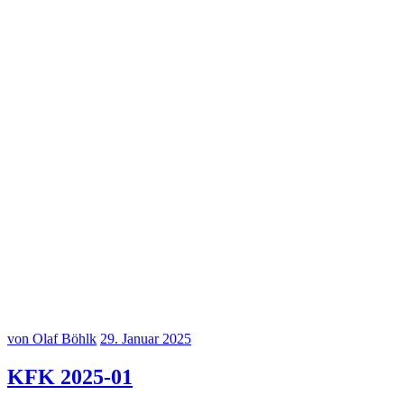
20250302–7
20250302–8
20250302–9
20250302–10
20250302–11
20250302–12
von Olaf Böhlk
29. Januar 2025
KFK 2025-01