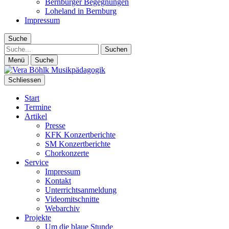
Bernburger Begegnungen
Loheland in Bernburg
Impressum
Suche
Suche
Menü
Suche
Schliessen
Start
Termine
Artikel
Presse
KFK Konzertberichte
SM Konzertberichte
Chorkonzerte
Service
Impressum
Kontakt
Unterrichtsanmeldung
Videomitschnitte
Webarchiv
Projekte
Um die blaue Stunde