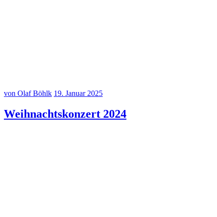
20250120–12
20250120–11
20250120–10
von Olaf Böhlk
19. Januar 2025
Weihnachtskonzert 2024
Weihnachtskonzert Vielsaitig+ 20.12.2024
Weihnachtskonzert Vielsaitig+ 20.12.2024
Weihnachtskonzert Vielsaitig+ 20.12.2024