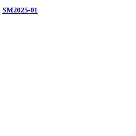
SM2025-01
20250302-
20250302–2
20250302–3
20250302–4
20250302–5