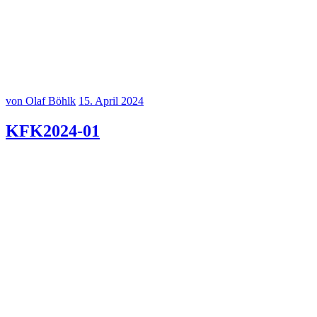
20240602–10
20240602-
von Olaf Böhlk
15. April 2024
KFK2024-01
20240318-
20240318–2
20240318–3