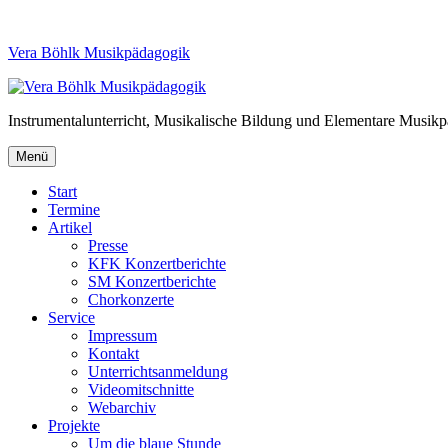
Vera Böhlk Musikpädagogik
Instrumentalunterricht, Musikalische Bildung und Elementare Musik
Menü
Start
Termine
Artikel
Presse
KFK Konzertberichte
SM Konzertberichte
Chorkonzerte
Service
Impressum
Kontakt
Unterrichtsanmeldung
Videomitschnitte
Webarchiv
Projekte
Um die blaue Stunde