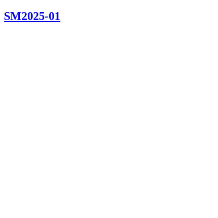
SM2025-01
20250302-
20250302–2
20250302–3
20250302–4
20250302–5