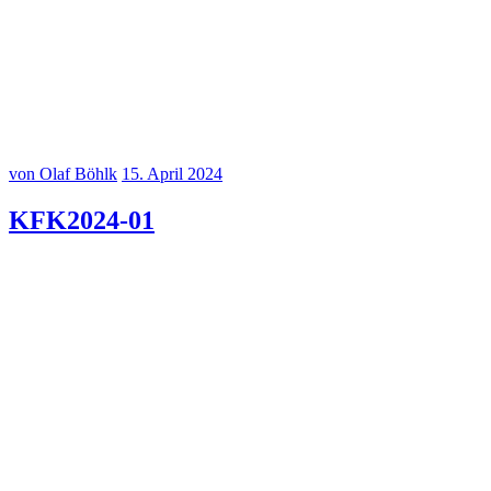
Vernissage Jean Kirsten und Korvin Reich Theater Bernburg Musik:
Vera Böhlk
•••
2
von Olaf Böhlk
15. April 2024
KFK2024-01
20240318-
20240318–2
20240318–3