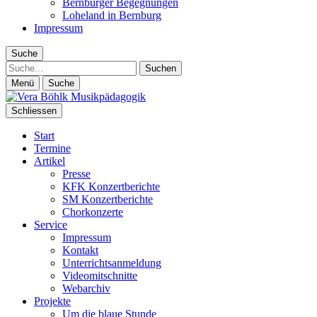
Bernburger Begegnungen
Loheland in Bernburg
Impressum
Suche
Suche
Menü
Suche
Schliessen
Start
Termine
Artikel
Presse
KFK Konzertberichte
SM Konzertberichte
Chorkonzerte
Service
Impressum
Kontakt
Unterrichtsanmeldung
Videomitschnitte
Webarchiv
Projekte
Um die blaue Stunde