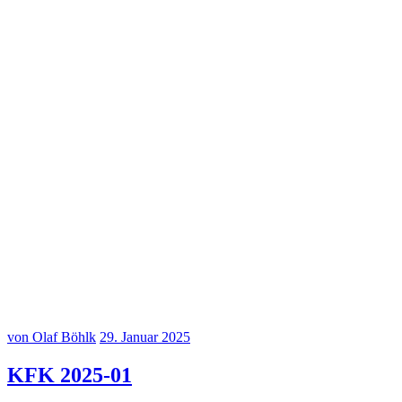
20250302–7
20250302–8
20250302–9
20250302–10
20250302–11
20250302–12
von Olaf Böhlk
29. Januar 2025
KFK 2025-01