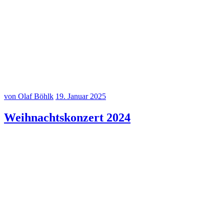
20250120–12
20250120–11
20250120–10
von Olaf Böhlk
19. Januar 2025
Weihnachtskonzert 2024
Weihnachtskonzert Vielsaitig+ 20.12.2024
Weihnachtskonzert Vielsaitig+ 20.12.2024
Weihnachtskonzert Vielsaitig+ 20.12.2024