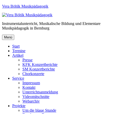
Vera Böhlk Musikpädagogik
Instrumentalunterricht, Musikalische Bildung und Elementare
Musikpädagogik in Bernburg
Menü
Start
Termine
Artikel
Presse
KFK Konzertberichte
SM Konzertberichte
Chorkonzerte
Service
Impressum
Kontakt
Unterrichtsanmeldung
Videomitschnitte
Webarchiv
Projekte
Um die blaue Stunde