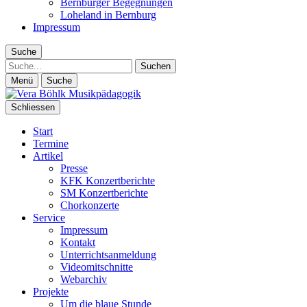
Bernburger Begegnungen
Loheland in Bernburg
Impressum
Suche
Suche
Menü
Suche
Schliessen
Start
Termine
Artikel
Presse
KFK Konzertberichte
SM Konzertberichte
Chorkonzerte
Service
Impressum
Kontakt
Unterrichtsanmeldung
Videomitschnitte
Webarchiv
Projekte
Um die blaue Stunde