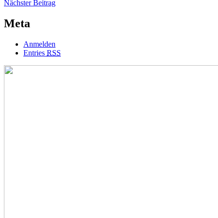
Nächster
Beitrag
Nächster Beitrag
Beitrag
Meta
Anmelden
Entries
RSS