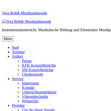
Vera Böhlk Musikpädagogik
Instrumentalunterricht, Musikalische Bildung und Elementare Musik
Menü
Start
Termine
Artikel
Presse
KFK Konzertberichte
SM Konzertberichte
Chorkonzerte
Service
Impressum
Kontakt
Unterrichtsanmeldung
Videomitschnitte
Webarchiv
Projekte
Um die blaue Stunde