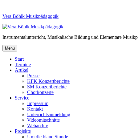
Vera Böhlk Musikpädagogik
Instrumentalunterricht, Musikalische Bildung und Elementare Musik
Menü
Start
Termine
Artikel
Presse
KFK Konzertberichte
SM Konzertberichte
Chorkonzerte
Service
Impressum
Kontakt
Unterrichtsanmeldung
Videomitschnitte
Webarchiv
Projekte
Um die blaue Stunde