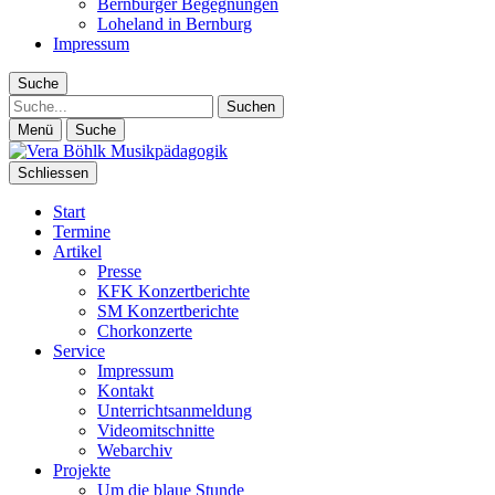
Bernburger Begegnungen
Loheland in Bernburg
Impressum
Suche
Suche
Menü
Suche
Schliessen
Start
Termine
Artikel
Presse
KFK Konzertberichte
SM Konzertberichte
Chorkonzerte
Service
Impressum
Kontakt
Unterrichtsanmeldung
Videomitschnitte
Webarchiv
Projekte
Um die blaue Stunde