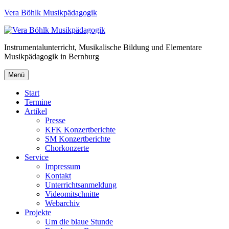
Vera Böhlk Musikpädagogik
Instrumentalunterricht, Musikalische Bildung und Elementare
Musikpädagogik in Bernburg
Menü
Start
Termine
Artikel
Presse
KFK Konzertberichte
SM Konzertberichte
Chorkonzerte
Service
Impressum
Kontakt
Unterrichtsanmeldung
Videomitschnitte
Webarchiv
Projekte
Um die blaue Stunde