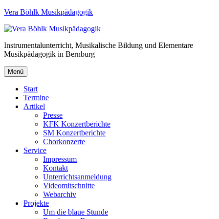
Vera Böhlk Musikpädagogik
Instrumentalunterricht, Musikalische Bildung und Elementare
Musikpädagogik in Bernburg
Menü
Start
Termine
Artikel
Presse
KFK Konzertberichte
SM Konzertberichte
Chorkonzerte
Service
Impressum
Kontakt
Unterrichtsanmeldung
Videomitschnitte
Webarchiv
Projekte
Um die blaue Stunde