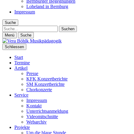
Bernburger Begegnungen
Loheland in Bernburg
Impressum
Suche
Suche
Menü
Suche
Schliessen
Start
Termine
Artikel
Presse
KFK Konzertberichte
SM Konzertberichte
Chorkonzerte
Service
Impressum
Kontakt
Unterrichtsanmeldung
Videomitschnitte
Webarchiv
Projekte
Um die blaue Stunde