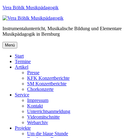
Vera Böhlk Musikpädagogik
Instrumentalunterricht, Musikalische Bildung und Elementare
Musikpädagogik in Bernburg
Menü
Start
Termine
Artikel
Presse
KFK Konzertberichte
SM Konzertberichte
Chorkonzerte
Service
Impressum
Kontakt
Unterrichtsanmeldung
Videomitschnitte
Webarchiv
Projekte
Um die blaue Stunde