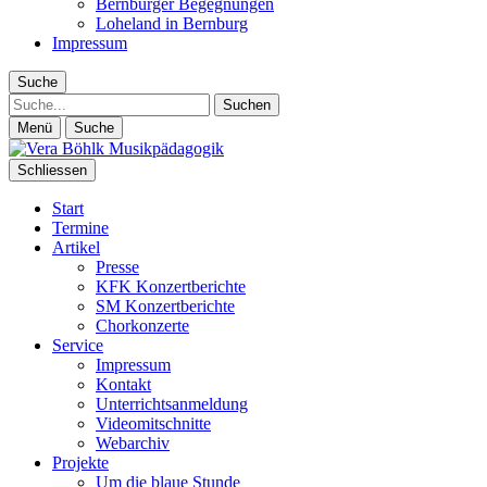
Bernburger Begegnungen
Loheland in Bernburg
Impressum
Suche
Suche
Menü
Suche
Schliessen
Start
Termine
Artikel
Presse
KFK Konzertberichte
SM Konzertberichte
Chorkonzerte
Service
Impressum
Kontakt
Unterrichtsanmeldung
Videomitschnitte
Webarchiv
Projekte
Um die blaue Stunde