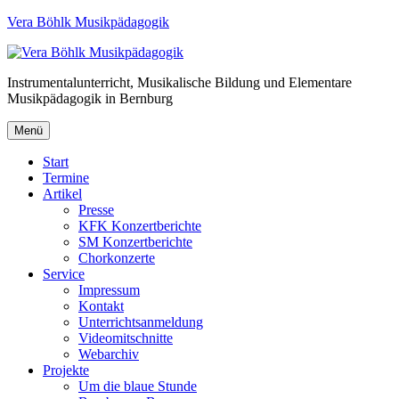
Vera Böhlk Musikpädagogik
Instrumentalunterricht, Musikalische Bildung und Elementare
Musikpädagogik in Bernburg
Menü
Start
Termine
Artikel
Presse
KFK Konzertberichte
SM Konzertberichte
Chorkonzerte
Service
Impressum
Kontakt
Unterrichtsanmeldung
Videomitschnitte
Webarchiv
Projekte
Um die blaue Stunde