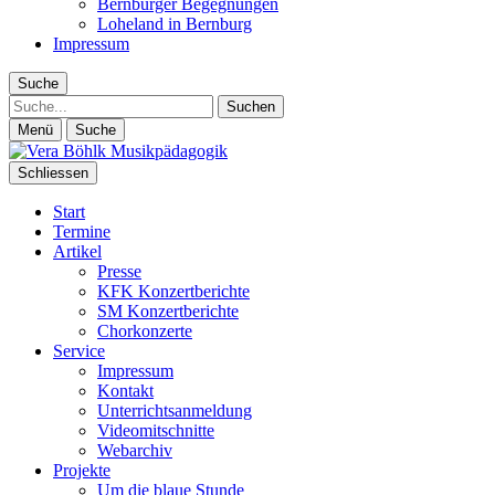
Bernburger Begegnungen
Loheland in Bernburg
Impressum
Suche
Suche
Menü
Suche
Schliessen
Start
Termine
Artikel
Presse
KFK Konzertberichte
SM Konzertberichte
Chorkonzerte
Service
Impressum
Kontakt
Unterrichtsanmeldung
Videomitschnitte
Webarchiv
Projekte
Um die blaue Stunde