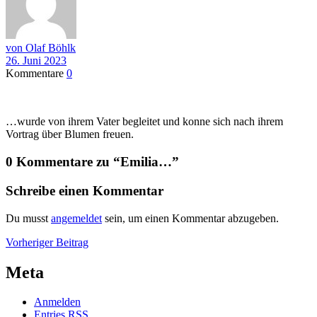
von Olaf Böhlk
26. Juni 2023
Kommentare
0
…wurde von ihrem Vater begleitet und konne sich nach ihrem
Vortrag über Blumen freuen.
0 Kommentare zu “
Emilia…
”
Schreibe einen Kommentar
Du musst
angemeldet
sein, um einen Kommentar abzugeben.
Beitragsnavigation
Vorheriger
Vorheriger Beitrag
Beitrag
Meta
Anmelden
Entries
RSS