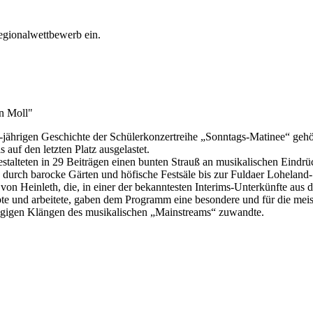
Regionalwettbewerb ein.
in Moll"
15-jährigen Geschichte der Schülerkonzertreihe „Sonntags-Matinee“ geh
auf den letzten Platz ausgelastet.
alteten in 29 Beiträgen einen bunten Strauß an musikalischen Eindrüc
urch barocke Gärten und höfische Festsäle bis zur Fuldaer Loheland-
 Heinleth, die, in einer der bekanntesten Interims-Unterkünfte aus d
 und arbeitete, gaben dem Programm eine besondere und für die meis
gigen Klängen des musikalischen „Mainstreams“ zuwandte.