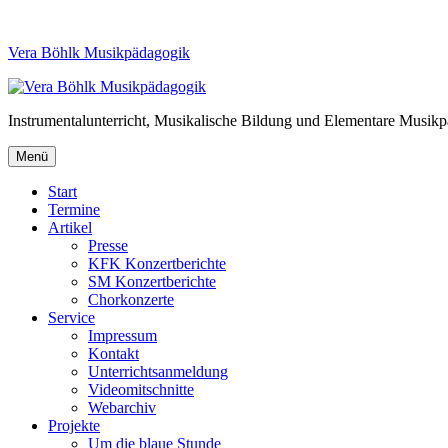
Vera Böhlk Musikpädagogik
Instrumentalunterricht, Musikalische Bildung und Elementare Musik
Menü
Start
Termine
Artikel
Presse
KFK Konzertberichte
SM Konzertberichte
Chorkonzerte
Service
Impressum
Kontakt
Unterrichtsanmeldung
Videomitschnitte
Webarchiv
Projekte
Um die blaue Stunde