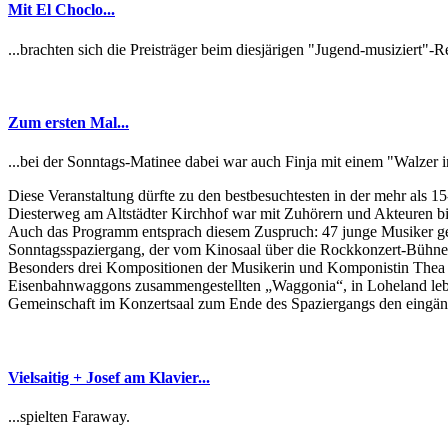
Mit El Choclo...
...brachten sich die Preisträger beim diesjärigen "Jugend-musiziert"-
Zum ersten Mal...
...bei der Sonntags-Matinee dabei war auch Finja mit einem "Walzer 
Diese Veranstaltung dürfte zu den bestbesuchtesten in der mehr als 
Diesterweg am Altstädter Kirchhof war mit Zuhörern und Akteuren bis 
Auch das Programm entsprach diesem Zuspruch: 47 junge Musiker gest
Sonntagsspaziergang, der vom Kinosaal über die Rockkonzert-Bühne d
Besonders drei Kompositionen der Musikerin und Komponistin Thea von
Eisenbahnwaggons zusammengestellten „Waggonia“, in Loheland lebte
Gemeinschaft im Konzertsaal zum Ende des Spaziergangs den eingän
Vielsaitig + Josef am Klavier...
...spielten Faraway.