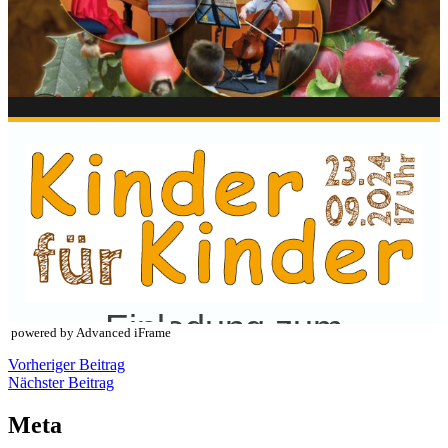
powered by Advanced iFrame
Beitragsnavigation
Vorheriger
Vorheriger Beitrag
Nächster
Beitrag
Nächster Beitrag
Beitrag
Meta