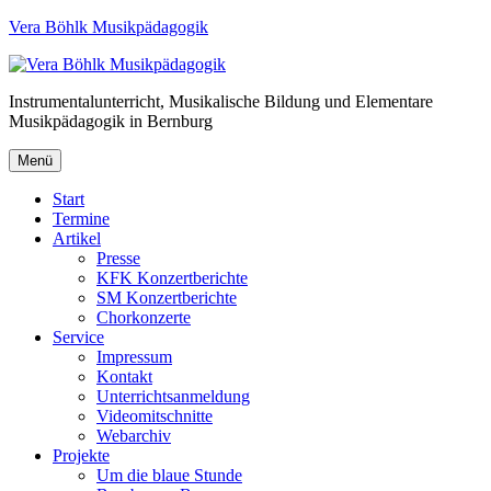
Vera Böhlk Musikpädagogik
Instrumentalunterricht, Musikalische Bildung und Elementare
Musikpädagogik in Bernburg
Menü
Start
Termine
Artikel
Presse
KFK Konzertberichte
SM Konzertberichte
Chorkonzerte
Service
Impressum
Kontakt
Unterrichtsanmeldung
Videomitschnitte
Webarchiv
Projekte
Um die blaue Stunde