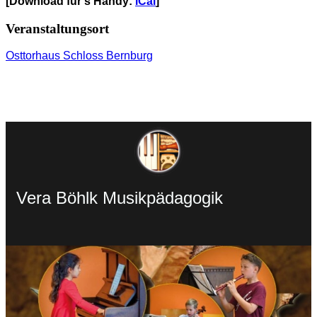
[Download für's Handy:
iCal
]
Veranstaltungsort
Osttorhaus Schloss Bernburg