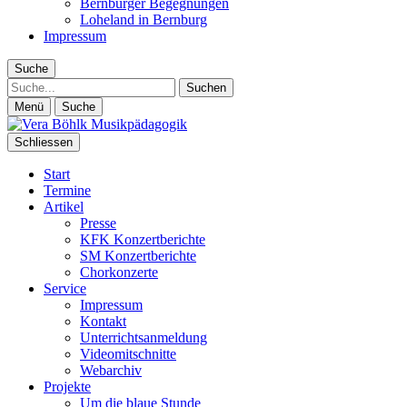
Bernburger Begegnungen
Loheland in Bernburg
Impressum
Suche
Suche
Menü
Suche
Schliessen
Start
Termine
Artikel
Presse
KFK Konzertberichte
SM Konzertberichte
Chorkonzerte
Service
Impressum
Kontakt
Unterrichtsanmeldung
Videomitschnitte
Webarchiv
Projekte
Um die blaue Stunde