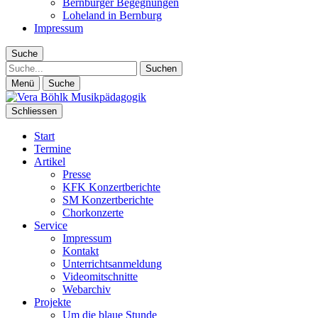
Bernburger Begegnungen
Loheland in Bernburg
Impressum
Suche
Suche
Menü
Suche
Schliessen
Start
Termine
Artikel
Presse
KFK Konzertberichte
SM Konzertberichte
Chorkonzerte
Service
Impressum
Kontakt
Unterrichtsanmeldung
Videomitschnitte
Webarchiv
Projekte
Um die blaue Stunde