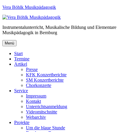
Vera Böhlk Musikpädagogik
Instrumentalunterricht, Musikalische Bildung und Elementare
Musikpädagogik in Bernburg
Menü
Start
Termine
Artikel
Presse
KFK Konzertberichte
SM Konzertberichte
Chorkonzerte
Service
Impressum
Kontakt
Unterrichtsanmeldung
Videomitschnitte
Webarchiv
Projekte
Um die blaue Stunde