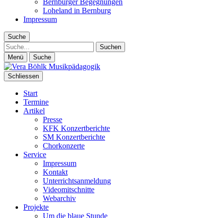
Bernburger Begegnungen
Loheland in Bernburg
Impressum
Suche
Suche
Menü
Suche
Schliessen
Start
Termine
Artikel
Presse
KFK Konzertberichte
SM Konzertberichte
Chorkonzerte
Service
Impressum
Kontakt
Unterrichtsanmeldung
Videomitschnitte
Webarchiv
Projekte
Um die blaue Stunde