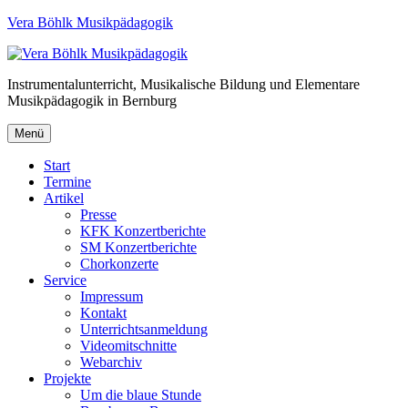
Vera Böhlk Musikpädagogik
Instrumentalunterricht, Musikalische Bildung und Elementare
Musikpädagogik in Bernburg
Menü
Start
Termine
Artikel
Presse
KFK Konzertberichte
SM Konzertberichte
Chorkonzerte
Service
Impressum
Kontakt
Unterrichtsanmeldung
Videomitschnitte
Webarchiv
Projekte
Um die blaue Stunde