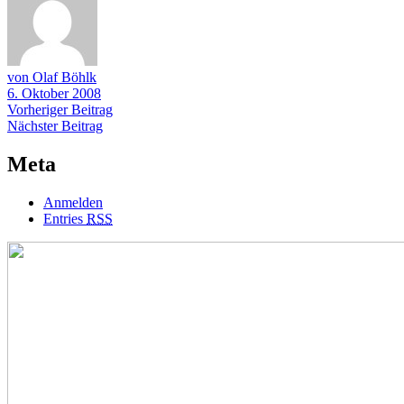
von Olaf Böhlk
6. Oktober 2008
Beitragsnavigation
Vorheriger
Vorheriger Beitrag
Nächster
Beitrag
Nächster Beitrag
Beitrag
Meta
Anmelden
Entries
RSS