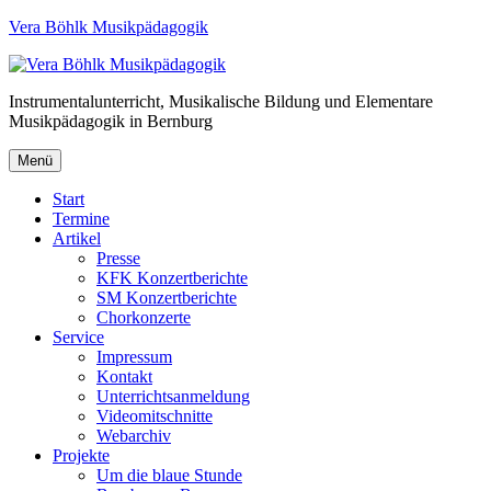
Vera Böhlk Musikpädagogik
Instrumentalunterricht, Musikalische Bildung und Elementare
Musikpädagogik in Bernburg
Menü
Start
Termine
Artikel
Presse
KFK Konzertberichte
SM Konzertberichte
Chorkonzerte
Service
Impressum
Kontakt
Unterrichtsanmeldung
Videomitschnitte
Webarchiv
Projekte
Um die blaue Stunde