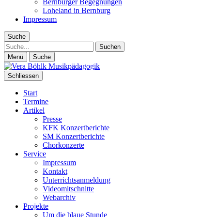
Bernburger Begegnungen
Loheland in Bernburg
Impressum
Suche
Suche
Menü
Suche
Schliessen
Start
Termine
Artikel
Presse
KFK Konzertberichte
SM Konzertberichte
Chorkonzerte
Service
Impressum
Kontakt
Unterrichtsanmeldung
Videomitschnitte
Webarchiv
Projekte
Um die blaue Stunde