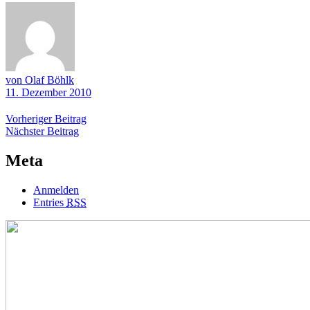
von Olaf Böhlk
11. Dezember 2010
Beitragsnavigation
Vorheriger
Vorheriger Beitrag
Nächster
Beitrag
Nächster Beitrag
Beitrag
Meta
Anmelden
Entries
RSS