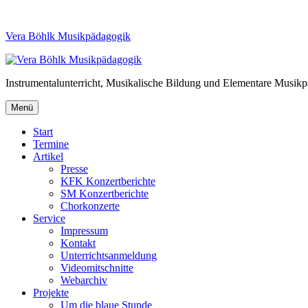
Vera Böhlk Musikpädagogik
Instrumentalunterricht, Musikalische Bildung und Elementare Musik
Menü
Start
Termine
Artikel
Presse
KFK Konzertberichte
SM Konzertberichte
Chorkonzerte
Service
Impressum
Kontakt
Unterrichtsanmeldung
Videomitschnitte
Webarchiv
Projekte
Um die blaue Stunde