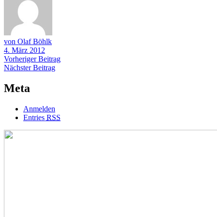
von Olaf Böhlk
4. März 2012
Beitragsnavigation
Vorheriger
Vorheriger Beitrag
Nächster
Beitrag
Nächster Beitrag
Beitrag
Meta
Anmelden
Entries
RSS