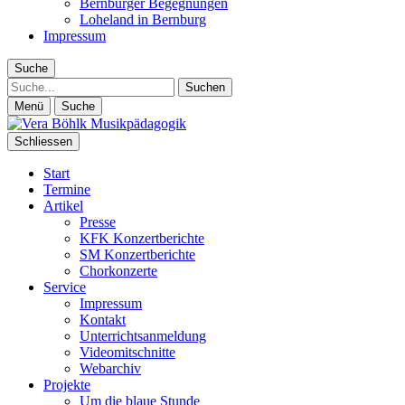
Bernburger Begegnungen
Loheland in Bernburg
Impressum
Suche
Suche
Menü
Suche
Schliessen
Start
Termine
Artikel
Presse
KFK Konzertberichte
SM Konzertberichte
Chorkonzerte
Service
Impressum
Kontakt
Unterrichtsanmeldung
Videomitschnitte
Webarchiv
Projekte
Um die blaue Stunde