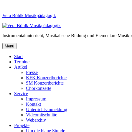
Vera Böhlk Musikpädagogik
Instrumentalunterricht, Musikalische Bildung und Elementare Musik
Menü
Start
Termine
Artikel
Presse
KFK Konzertberichte
SM Konzertberichte
Chorkonzerte
Service
Impressum
Kontakt
Unterrichtsanmeldung
Videomitschnitte
Webarchiv
Projekte
Um die blaue Stunde