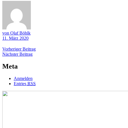
von Olaf Böhlk
11. März 2020
Beitragsnavigation
Vorheriger
Vorheriger Beitrag
Nächster
Beitrag
Nächster Beitrag
Beitrag
Meta
Anmelden
Entries
RSS