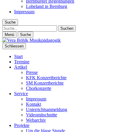
Bernburger Begegnungen
Loheland in Bernburg
Impressum
Suche
Suche
Menü
Suche
Schliessen
Start
Termine
Artikel
Presse
KFK Konzertberichte
SM Konzertberichte
Chorkonzerte
Service
Impressum
Kontakt
Unterrichtsanmeldung
Videomitschnitte
Webarchiv
Projekte
Um die blaue Stunde