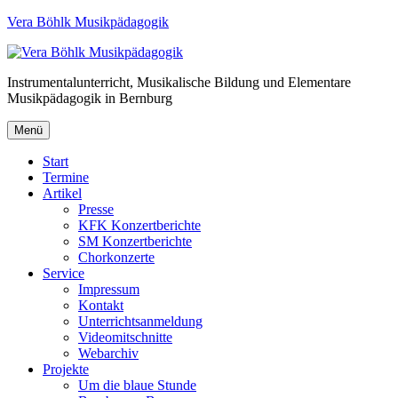
Vera Böhlk Musikpädagogik
Instrumentalunterricht, Musikalische Bildung und Elementare
Musikpädagogik in Bernburg
Menü
Start
Termine
Artikel
Presse
KFK Konzertberichte
SM Konzertberichte
Chorkonzerte
Service
Impressum
Kontakt
Unterrichtsanmeldung
Videomitschnitte
Webarchiv
Projekte
Um die blaue Stunde