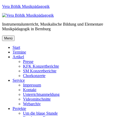
Vera Böhlk Musikpädagogik
Instrumentalunterricht, Musikalische Bildung und Elementare
Musikpädagogik in Bernburg
Menü
Start
Termine
Artikel
Presse
KFK Konzertberichte
SM Konzertberichte
Chorkonzerte
Service
Impressum
Kontakt
Unterrichtsanmeldung
Videomitschnitte
Webarchiv
Projekte
Um die blaue Stunde