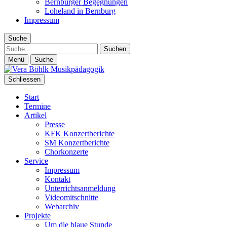
Bernburger Begegnungen
Loheland in Bernburg
Impressum
Suche
Suche
Menü
Suche
Schliessen
Start
Termine
Artikel
Presse
KFK Konzertberichte
SM Konzertberichte
Chorkonzerte
Service
Impressum
Kontakt
Unterrichtsanmeldung
Videomitschnitte
Webarchiv
Projekte
Um die blaue Stunde