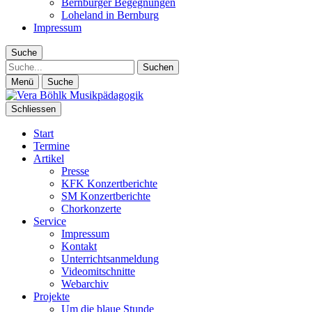
Bernburger Begegnungen
Loheland in Bernburg
Impressum
Suche
Suche
Menü
Suche
Schliessen
Start
Termine
Artikel
Presse
KFK Konzertberichte
SM Konzertberichte
Chorkonzerte
Service
Impressum
Kontakt
Unterrichtsanmeldung
Videomitschnitte
Webarchiv
Projekte
Um die blaue Stunde