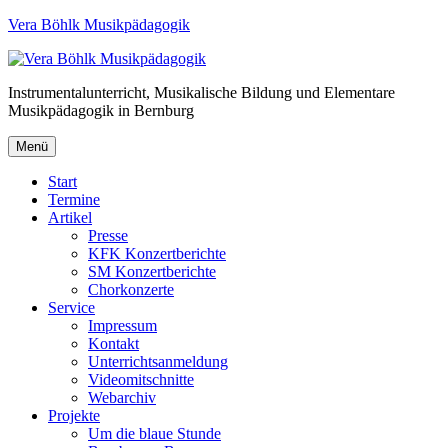
Vera Böhlk Musikpädagogik
Instrumentalunterricht, Musikalische Bildung und Elementare
Musikpädagogik in Bernburg
Menü
Start
Termine
Artikel
Presse
KFK Konzertberichte
SM Konzertberichte
Chorkonzerte
Service
Impressum
Kontakt
Unterrichtsanmeldung
Videomitschnitte
Webarchiv
Projekte
Um die blaue Stunde