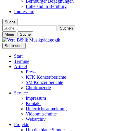
Bernburger Begegnungen
Loheland in Bernburg
Impressum
Suche
Suche
Menü
Suche
Schliessen
Start
Termine
Artikel
Presse
KFK Konzertberichte
SM Konzertberichte
Chorkonzerte
Service
Impressum
Kontakt
Unterrichtsanmeldung
Videomitschnitte
Webarchiv
Projekte
Um die blaue Stunde