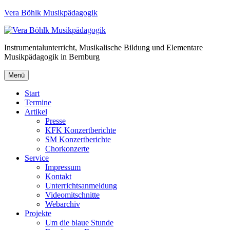
Vera Böhlk Musikpädagogik
Instrumentalunterricht, Musikalische Bildung und Elementare
Musikpädagogik in Bernburg
Menü
Start
Termine
Artikel
Presse
KFK Konzertberichte
SM Konzertberichte
Chorkonzerte
Service
Impressum
Kontakt
Unterrichtsanmeldung
Videomitschnitte
Webarchiv
Projekte
Um die blaue Stunde