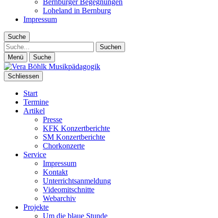
Bernburger Begegnungen
Loheland in Bernburg
Impressum
Suche
Suche
Menü
Suche
Schliessen
Start
Termine
Artikel
Presse
KFK Konzertberichte
SM Konzertberichte
Chorkonzerte
Service
Impressum
Kontakt
Unterrichtsanmeldung
Videomitschnitte
Webarchiv
Projekte
Um die blaue Stunde