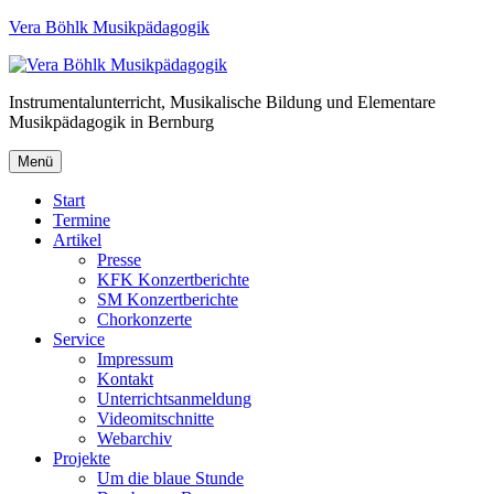
Vera Böhlk Musikpädagogik
Instrumentalunterricht, Musikalische Bildung und Elementare
Musikpädagogik in Bernburg
Menü
Start
Termine
Artikel
Presse
KFK Konzertberichte
SM Konzertberichte
Chorkonzerte
Service
Impressum
Kontakt
Unterrichtsanmeldung
Videomitschnitte
Webarchiv
Projekte
Um die blaue Stunde