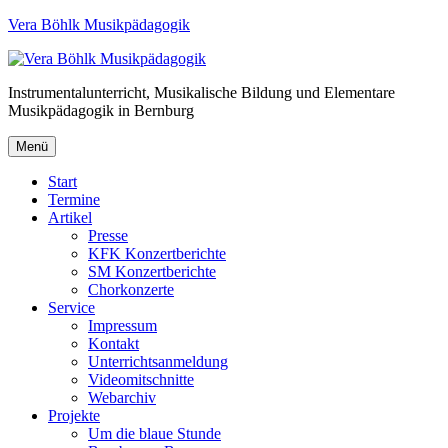
Vera Böhlk Musikpädagogik
Instrumentalunterricht, Musikalische Bildung und Elementare
Musikpädagogik in Bernburg
Menü
Start
Termine
Artikel
Presse
KFK Konzertberichte
SM Konzertberichte
Chorkonzerte
Service
Impressum
Kontakt
Unterrichtsanmeldung
Videomitschnitte
Webarchiv
Projekte
Um die blaue Stunde