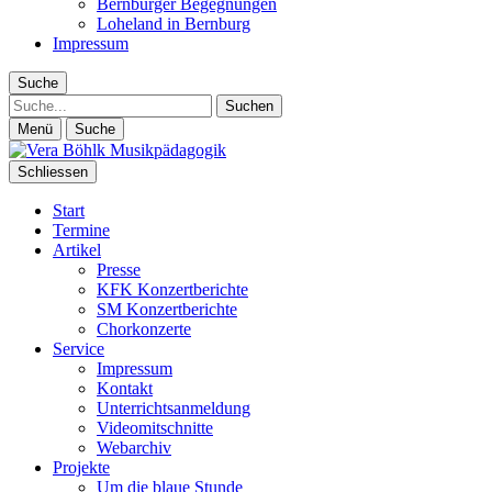
Bernburger Begegnungen
Loheland in Bernburg
Impressum
Suche
Suche
Menü
Suche
Schliessen
Start
Termine
Artikel
Presse
KFK Konzertberichte
SM Konzertberichte
Chorkonzerte
Service
Impressum
Kontakt
Unterrichtsanmeldung
Videomitschnitte
Webarchiv
Projekte
Um die blaue Stunde