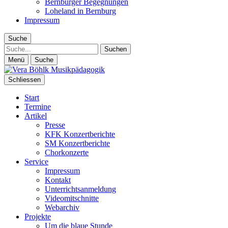
Bernburger Begegnungen
Loheland in Bernburg
Impressum
Suche
Suche
Menü
Suche
Schliessen
Start
Termine
Artikel
Presse
KFK Konzertberichte
SM Konzertberichte
Chorkonzerte
Service
Impressum
Kontakt
Unterrichtsanmeldung
Videomitschnitte
Webarchiv
Projekte
Um die blaue Stunde