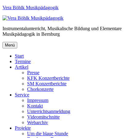
Vera Böhlk Musikpädagogik
Instrumentalunterricht, Musikalische Bildung und Elementare
Musikpädagogik in Bernburg
Menü
Start
Termine
Artikel
Presse
KFK Konzertberichte
SM Konzertberichte
Chorkonzerte
Service
Impressum
Kontakt
Unterrichtsanmeldung
Videomitschnitte
Webarchiv
Projekte
Um die blaue Stunde