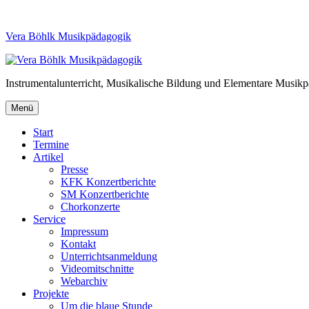
Vera Böhlk Musikpädagogik
Instrumentalunterricht, Musikalische Bildung und Elementare Musik
Menü
Start
Termine
Artikel
Presse
KFK Konzertberichte
SM Konzertberichte
Chorkonzerte
Service
Impressum
Kontakt
Unterrichtsanmeldung
Videomitschnitte
Webarchiv
Projekte
Um die blaue Stunde