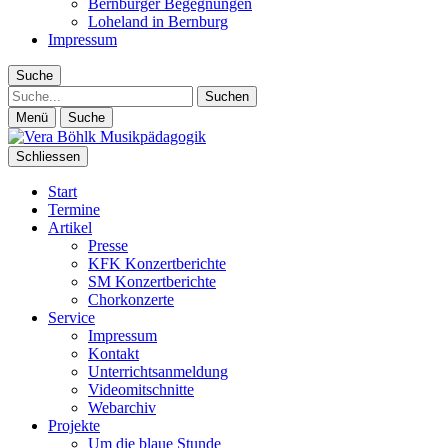
Bernburger Begegnungen
Loheland in Bernburg
Impressum
Suche
Suche
Menü
Suche
Schliessen
Start
Termine
Artikel
Presse
KFK Konzertberichte
SM Konzertberichte
Chorkonzerte
Service
Impressum
Kontakt
Unterrichtsanmeldung
Videomitschnitte
Webarchiv
Projekte
Um die blaue Stunde