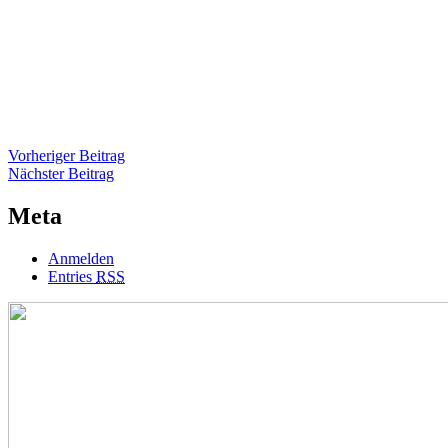
Beitragsnavigation
Vorheriger
Vorheriger Beitrag
Nächster
Beitrag
Nächster Beitrag
Beitrag
Meta
Anmelden
Entries
RSS