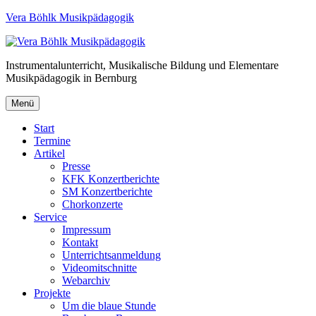
Vera Böhlk Musikpädagogik
Instrumentalunterricht, Musikalische Bildung und Elementare
Musikpädagogik in Bernburg
Menü
Start
Termine
Artikel
Presse
KFK Konzertberichte
SM Konzertberichte
Chorkonzerte
Service
Impressum
Kontakt
Unterrichtsanmeldung
Videomitschnitte
Webarchiv
Projekte
Um die blaue Stunde