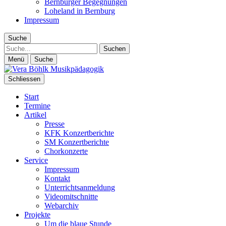
Bernburger Begegnungen
Loheland in Bernburg
Impressum
Suche
Suche
Menü
Suche
Schliessen
Start
Termine
Artikel
Presse
KFK Konzertberichte
SM Konzertberichte
Chorkonzerte
Service
Impressum
Kontakt
Unterrichtsanmeldung
Videomitschnitte
Webarchiv
Projekte
Um die blaue Stunde