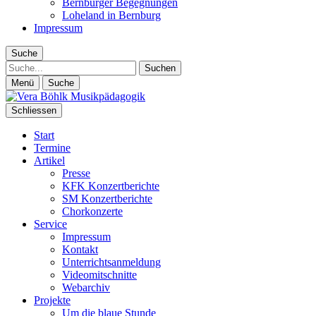
Bernburger Begegnungen
Loheland in Bernburg
Impressum
Suche
Suche
Menü
Suche
Schliessen
Start
Termine
Artikel
Presse
KFK Konzertberichte
SM Konzertberichte
Chorkonzerte
Service
Impressum
Kontakt
Unterrichtsanmeldung
Videomitschnitte
Webarchiv
Projekte
Um die blaue Stunde