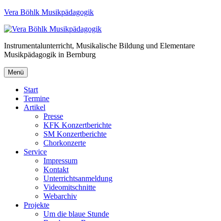
Vera Böhlk Musikpädagogik
Instrumentalunterricht, Musikalische Bildung und Elementare
Musikpädagogik in Bernburg
Menü
Start
Termine
Artikel
Presse
KFK Konzertberichte
SM Konzertberichte
Chorkonzerte
Service
Impressum
Kontakt
Unterrichtsanmeldung
Videomitschnitte
Webarchiv
Projekte
Um die blaue Stunde