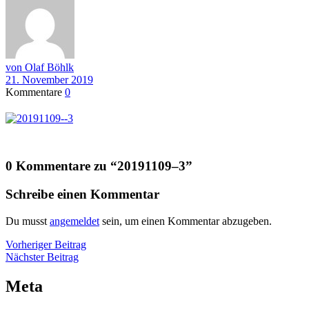
von Olaf Böhlk
21. November 2019
Kommentare
0
0 Kommentare zu “
20191109–3
”
Schreibe einen Kommentar
Du musst
angemeldet
sein, um einen Kommentar abzugeben.
Beitragsnavigation
Vorheriger
Vorheriger Beitrag
Nächster
Beitrag
Nächster Beitrag
Beitrag
Meta