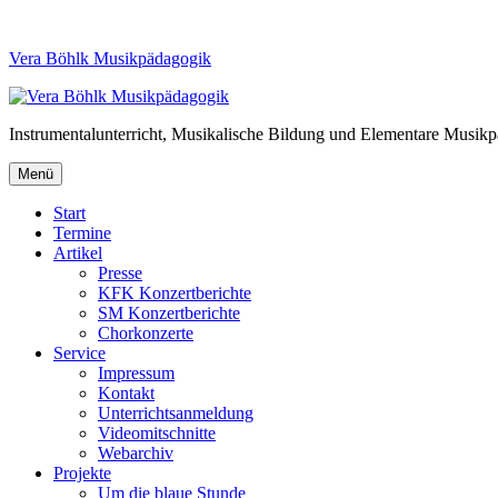
Vera Böhlk Musikpädagogik
Instrumentalunterricht, Musikalische Bildung und Elementare Musik
Menü
Start
Termine
Artikel
Presse
KFK Konzertberichte
SM Konzertberichte
Chorkonzerte
Service
Impressum
Kontakt
Unterrichtsanmeldung
Videomitschnitte
Webarchiv
Projekte
Um die blaue Stunde