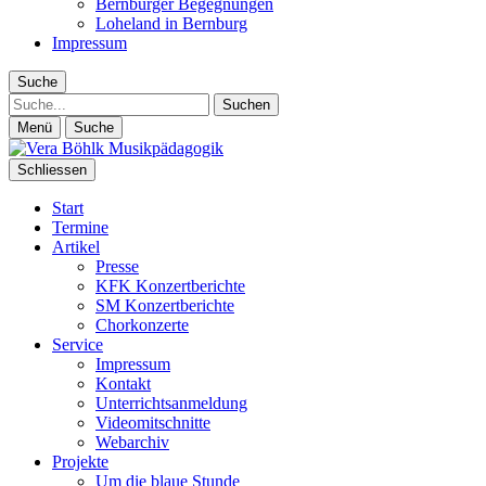
Bernburger Begegnungen
Loheland in Bernburg
Impressum
Suche
Suche
Menü
Suche
Schliessen
Start
Termine
Artikel
Presse
KFK Konzertberichte
SM Konzertberichte
Chorkonzerte
Service
Impressum
Kontakt
Unterrichtsanmeldung
Videomitschnitte
Webarchiv
Projekte
Um die blaue Stunde