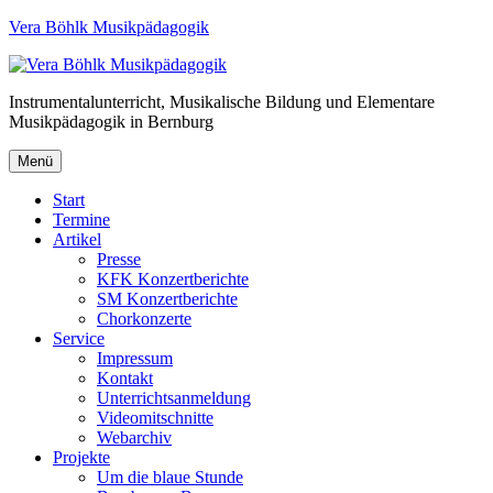
Vera Böhlk Musikpädagogik
Instrumentalunterricht, Musikalische Bildung und Elementare
Musikpädagogik in Bernburg
Menü
Start
Termine
Artikel
Presse
KFK Konzertberichte
SM Konzertberichte
Chorkonzerte
Service
Impressum
Kontakt
Unterrichtsanmeldung
Videomitschnitte
Webarchiv
Projekte
Um die blaue Stunde