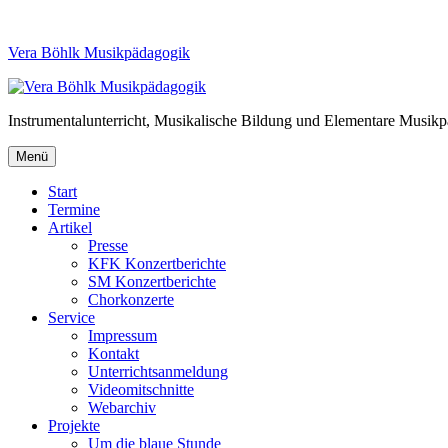
Vera Böhlk Musikpädagogik
Instrumentalunterricht, Musikalische Bildung und Elementare Musik
Menü
Start
Termine
Artikel
Presse
KFK Konzertberichte
SM Konzertberichte
Chorkonzerte
Service
Impressum
Kontakt
Unterrichtsanmeldung
Videomitschnitte
Webarchiv
Projekte
Um die blaue Stunde