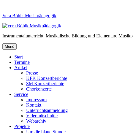
Vera Böhlk Musikpädagogik
Instrumentalunterricht, Musikalische Bildung und Elementare Musik
Menü
Start
Termine
Artikel
Presse
KFK Konzertberichte
SM Konzertberichte
Chorkonzerte
Service
Impressum
Kontakt
Unterrichtsanmeldung
Videomitschnitte
Webarchiv
Projekte
Um die blaue Stunde