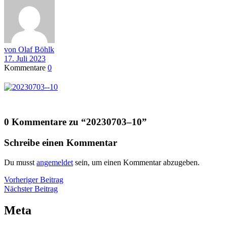
von Olaf Böhlk
17. Juli 2023
Kommentare
0
0 Kommentare zu “
20230703–10
”
Schreibe einen Kommentar
Du musst
angemeldet
sein, um einen Kommentar abzugeben.
Beitragsnavigation
Vorheriger
Vorheriger Beitrag
Nächster
Beitrag
Nächster Beitrag
Beitrag
Meta