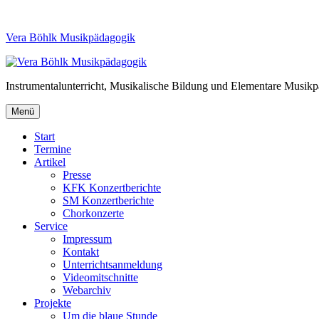
Vera Böhlk Musikpädagogik
Instrumentalunterricht, Musikalische Bildung und Elementare Musik
Menü
Start
Termine
Artikel
Presse
KFK Konzertberichte
SM Konzertberichte
Chorkonzerte
Service
Impressum
Kontakt
Unterrichtsanmeldung
Videomitschnitte
Webarchiv
Projekte
Um die blaue Stunde