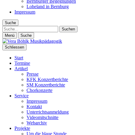
Bernburger Begegnungen
Loheland in Bernburg
Impressum
Suche
Suche
Menü
Suche
Schliessen
Start
Termine
Artikel
Presse
KFK Konzertberichte
SM Konzertberichte
Chorkonzerte
Service
Impressum
Kontakt
Unterrichtsanmeldung
Videomitschnitte
Webarchiv
Projekte
Um die blaue Stunde