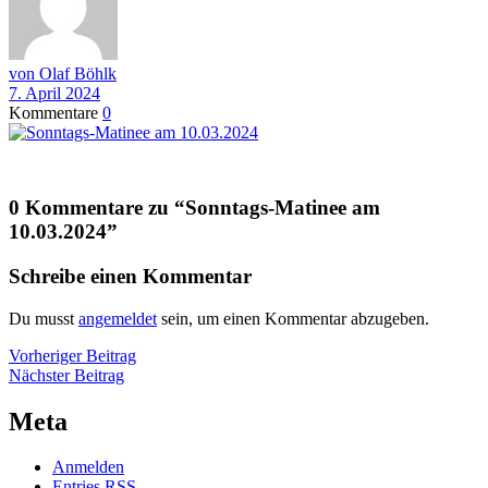
von Olaf Böhlk
7. April 2024
Kommentare
0
0 Kommentare zu “
Sonntags-Matinee am
10.03.2024
”
Schreibe einen Kommentar
Du musst
angemeldet
sein, um einen Kommentar abzugeben.
Beitragsnavigation
Vorheriger
Vorheriger Beitrag
Nächster
Beitrag
Nächster Beitrag
Beitrag
Meta
Anmelden
Entries
RSS