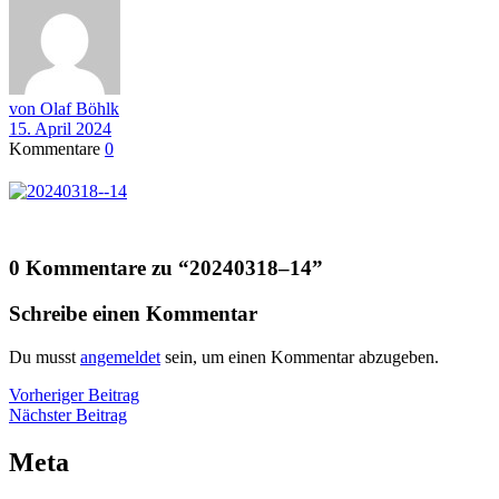
von Olaf Böhlk
15. April 2024
Kommentare
0
0 Kommentare zu “
20240318–14
”
Schreibe einen Kommentar
Du musst
angemeldet
sein, um einen Kommentar abzugeben.
Beitragsnavigation
Vorheriger
Vorheriger Beitrag
Nächster
Beitrag
Nächster Beitrag
Beitrag
Meta