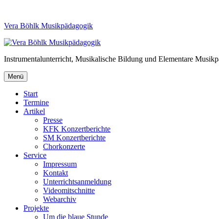
Vera Böhlk Musikpädagogik
Instrumentalunterricht, Musikalische Bildung und Elementare Musik
Menü
Start
Termine
Artikel
Presse
KFK Konzertberichte
SM Konzertberichte
Chorkonzerte
Service
Impressum
Kontakt
Unterrichtsanmeldung
Videomitschnitte
Webarchiv
Projekte
Um die blaue Stunde