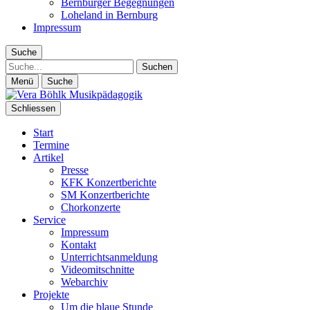
Bernburger Begegnungen
Loheland in Bernburg
Impressum
Suche
Suche
Menü
Suche
Schliessen
Start
Termine
Artikel
Presse
KFK Konzertberichte
SM Konzertberichte
Chorkonzerte
Service
Impressum
Kontakt
Unterrichtsanmeldung
Videomitschnitte
Webarchiv
Projekte
Um die blaue Stunde