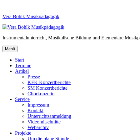
Vera Böhlk Musikpädagogik
Instrumentalunterricht, Musikalische Bildung und Elementare Musik
Menü
Start
Termine
Artikel
Presse
KFK Konzertberichte
SM Konzertberichte
Chorkonzerte
Service
Impressum
Kontakt
Unterrichtsanmeldung
Videomitschnitte
Webarchiv
Projekte
Um die blaue Stunde