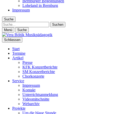
Bernburger Begegnungen
Loheland in Bernburg
Impressum
Suche
Suche
Menü
Suche
Schliessen
Start
Termine
Artikel
Presse
KFK Konzertberichte
SM Konzertberichte
Chorkonzerte
Service
Impressum
Kontakt
Unterrichtsanmeldung
Videomitschnitte
Webarchiv
Projekte
Um die blaue Stunde