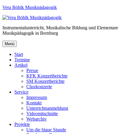
Vera Böhlk Musikpädagogik
Instrumentalunterricht, Musikalische Bildung und Elementare
Musikpädagogik in Bernburg
Menü
Start
Termine
Artikel
Presse
KFK Konzertberichte
SM Konzertberichte
Chorkonzerte
Service
Impressum
Kontakt
Unterrichtsanmeldung
Videomitschnitte
Webarchiv
Projekte
Um die blaue Stunde