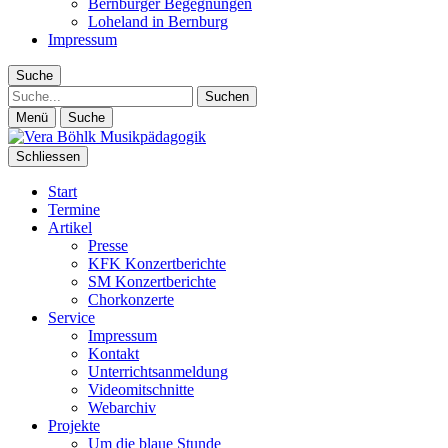
Bernburger Begegnungen
Loheland in Bernburg
Impressum
Suche
Suche
Menü
Suche
Schliessen
Start
Termine
Artikel
Presse
KFK Konzertberichte
SM Konzertberichte
Chorkonzerte
Service
Impressum
Kontakt
Unterrichtsanmeldung
Videomitschnitte
Webarchiv
Projekte
Um die blaue Stunde