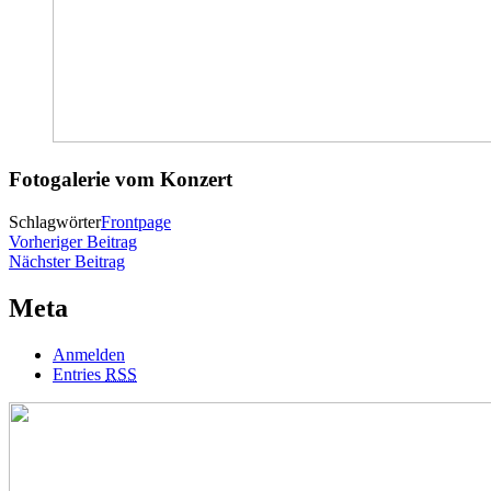
Fotogalerie vom Konzert
Schlagwörter
Frontpage
Beitragsnavigation
Vorheriger
Vorheriger Beitrag
Nächster
Beitrag
Nächster Beitrag
Beitrag
Meta
Anmelden
Entries
RSS