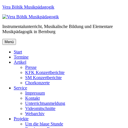
Vera Böhlk Musikpädagogik
Instrumentalunterricht, Musikalische Bildung und Elementare
Musikpädagogik in Bernburg
Menü
Start
Termine
Artikel
Presse
KFK Konzertberichte
SM Konzertberichte
Chorkonzerte
Service
Impressum
Kontakt
Unterrichtsanmeldung
Videomitschnitte
Webarchiv
Projekte
Um die blaue Stunde