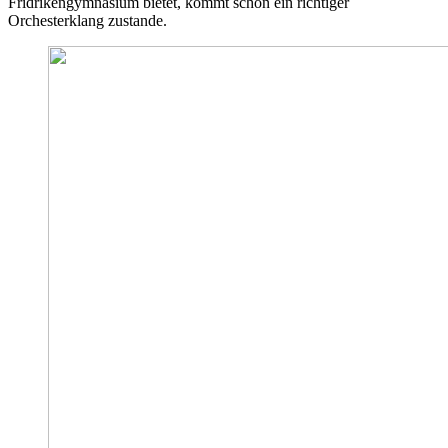
Fridrikengymnasium bietet, kommt schon ein richtiger
Orchesterklang zustande.