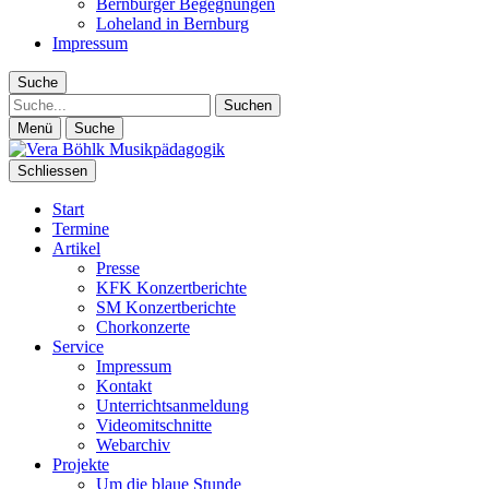
Bernburger Begegnungen
Loheland in Bernburg
Impressum
Suche
Suche
Menü
Suche
Schliessen
Start
Termine
Artikel
Presse
KFK Konzertberichte
SM Konzertberichte
Chorkonzerte
Service
Impressum
Kontakt
Unterrichtsanmeldung
Videomitschnitte
Webarchiv
Projekte
Um die blaue Stunde