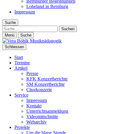
Bernburger Begegnungen
Loheland in Bernburg
Impressum
Suche
Suche
Menü
Suche
Schliessen
Start
Termine
Artikel
Presse
KFK Konzertberichte
SM Konzertberichte
Chorkonzerte
Service
Impressum
Kontakt
Unterrichtsanmeldung
Videomitschnitte
Webarchiv
Projekte
Um die blaue Stunde