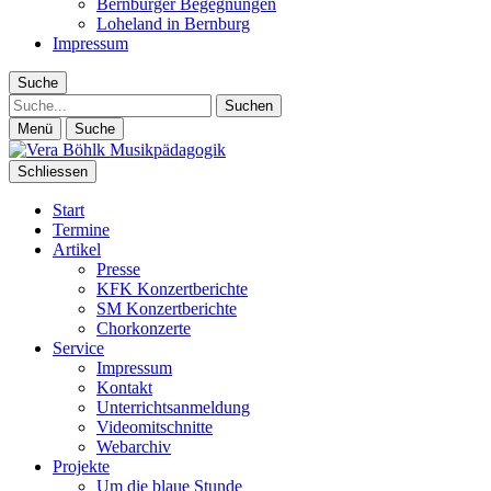
Bernburger Begegnungen
Loheland in Bernburg
Impressum
Suche
Suche
Menü
Suche
Schliessen
Start
Termine
Artikel
Presse
KFK Konzertberichte
SM Konzertberichte
Chorkonzerte
Service
Impressum
Kontakt
Unterrichtsanmeldung
Videomitschnitte
Webarchiv
Projekte
Um die blaue Stunde