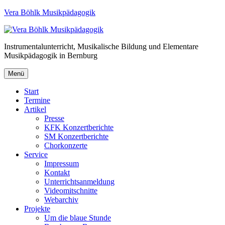
Vera Böhlk Musikpädagogik
Instrumentalunterricht, Musikalische Bildung und Elementare
Musikpädagogik in Bernburg
Menü
Start
Termine
Artikel
Presse
KFK Konzertberichte
SM Konzertberichte
Chorkonzerte
Service
Impressum
Kontakt
Unterrichtsanmeldung
Videomitschnitte
Webarchiv
Projekte
Um die blaue Stunde