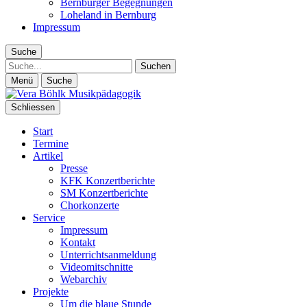
Bernburger Begegnungen
Loheland in Bernburg
Impressum
Suche
Suche
Menü
Suche
Schliessen
Start
Termine
Artikel
Presse
KFK Konzertberichte
SM Konzertberichte
Chorkonzerte
Service
Impressum
Kontakt
Unterrichtsanmeldung
Videomitschnitte
Webarchiv
Projekte
Um die blaue Stunde