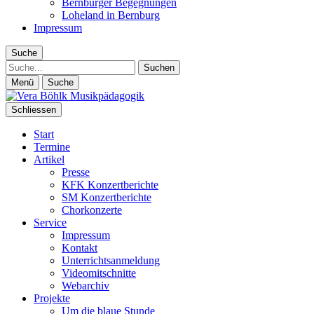
Bernburger Begegnungen
Loheland in Bernburg
Impressum
Suche
Suche
Menü
Suche
Schliessen
Start
Termine
Artikel
Presse
KFK Konzertberichte
SM Konzertberichte
Chorkonzerte
Service
Impressum
Kontakt
Unterrichtsanmeldung
Videomitschnitte
Webarchiv
Projekte
Um die blaue Stunde