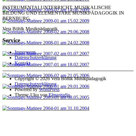
INSTRUMENTALUNTERRICHT, MUSIKALISCHE
BILDUNG UND ELEMENTARE MUSIKPÄDAGOGIK IN
BERNBURG
Vera Böhlk Musikpädagogik
Service
Impressum
Datenschutzerklärung
Kontakt
Copyright © 2026 Vera Böhlk Musikpädagogik
Datenschutzerklärung
Powered by
WordPress
Theme: Uku von
Elmastudio