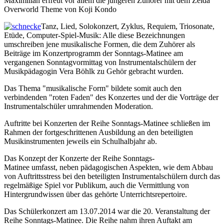
Maximilian erfreut vor allem die jüngeren Zuhörer mit dem Zelda
Overworld Theme von Koji Kondo
Tanz, Lied, Solokonzert, Zyklus, Requiem, Triosonate,
Etüde, Computer-Spiel-Musik: Alle diese Bezeichnungen
umschreiben jene musikalische Formen, die dem Zuhörer als
Beiträge im Konzertprogramm der Sonntags-Matinee am
vergangenen Sonntagvormittag von Instrumentalschülern der
Musikpädagogin Vera Böhlk zu Gehör gebracht wurden.
Das Thema "musikalische Form" bildete somit auch den
verbindenden "roten Faden" des Konzertes und der die Vorträge der
Instrumentalschüler umrahmenden Moderation.
Auftritte bei Konzerten der Reihe Sonntags-Matinee schließen im
Rahmen der fortgeschrittenen Ausbildung an den beteiligten
Musikinstrumenten jeweils ein Schulhalbjahr ab.
Das Konzept der Konzerte der Reihe Sonntags-
Matinee umfasst, neben pädagogischen Aspekten, wie dem Abbau
von Auftrittsstress bei den beteiligten Instrumentalschülern durch das
regelmäßige Spiel vor Publikum, auch die Vermittlung von
Hintergrundwissen über das gehörte Unterrichtsrepertoire.
Das Schülerkonzert am 13.07.2014 war die 20. Veranstaltung der
Reihe Sonntags-Matinee. Die Reihe nahm ihren Auftakt am