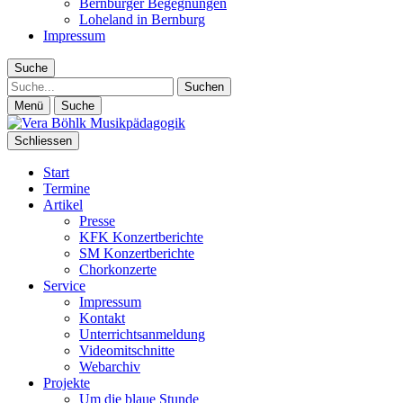
Bernburger Begegnungen
Loheland in Bernburg
Impressum
Suche
Suche
Menü
Suche
Schliessen
Start
Termine
Artikel
Presse
KFK Konzertberichte
SM Konzertberichte
Chorkonzerte
Service
Impressum
Kontakt
Unterrichtsanmeldung
Videomitschnitte
Webarchiv
Projekte
Um die blaue Stunde