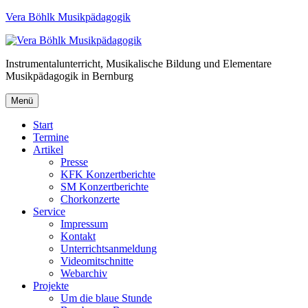
Vera Böhlk Musikpädagogik
Instrumentalunterricht, Musikalische Bildung und Elementare
Musikpädagogik in Bernburg
Menü
Start
Termine
Artikel
Presse
KFK Konzertberichte
SM Konzertberichte
Chorkonzerte
Service
Impressum
Kontakt
Unterrichtsanmeldung
Videomitschnitte
Webarchiv
Projekte
Um die blaue Stunde