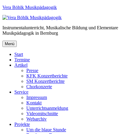
Vera Böhlk Musikpädagogik
Instrumentalunterricht, Musikalische Bildung und Elementare
Musikpädagogik in Bernburg
Menü
Start
Termine
Artikel
Presse
KFK Konzertberichte
SM Konzertberichte
Chorkonzerte
Service
Impressum
Kontakt
Unterrichtsanmeldung
Videomitschnitte
Webarchiv
Projekte
Um die blaue Stunde