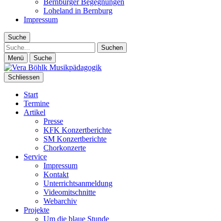
Bernburger Begegnungen
Loheland in Bernburg
Impressum
Suche
Suche
Menü
Suche
Schliessen
Start
Termine
Artikel
Presse
KFK Konzertberichte
SM Konzertberichte
Chorkonzerte
Service
Impressum
Kontakt
Unterrichtsanmeldung
Videomitschnitte
Webarchiv
Projekte
Um die blaue Stunde