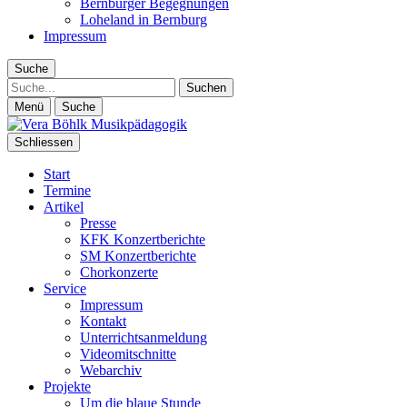
Bernburger Begegnungen
Loheland in Bernburg
Impressum
Suche
Suche
Menü
Suche
Schliessen
Start
Termine
Artikel
Presse
KFK Konzertberichte
SM Konzertberichte
Chorkonzerte
Service
Impressum
Kontakt
Unterrichtsanmeldung
Videomitschnitte
Webarchiv
Projekte
Um die blaue Stunde